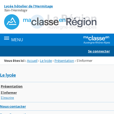
Panneau de gestion des cookies
Lycée hôtelier de l'Hermitage
Menu de la rubrique
Contenu
Tain-l'Hermitage
MENU
Se connecter
Vous êtes ici :
Accueil
›
Le lycée
›
Présentation
›
S'informer
Le lycée
Présentation
S'informer
S'inscrire
Nous contacter