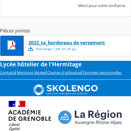
Merci pour votre confiance.
Pièces jointes
2022_ta_bordereau de versement
Télécharger
( .
pdf
,
321.40
ko
)
Lycée hôtelier de l'Hermitage
Contacts
Mentions légales
Chartes d'utilisation
Données personnelles