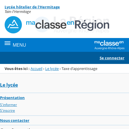
Panneau de gestion des cookies
Lycée hôtelier de l'Hermitage
Menu de la rubrique
Contenu
Tain-l'Hermitage
MENU
Se connecter
Vous êtes ici :
Accueil
›
Le lycée
›
Taxe d'apprentissage
Le lycée
Présentation
S'informer
S'inscrire
Nous contacter