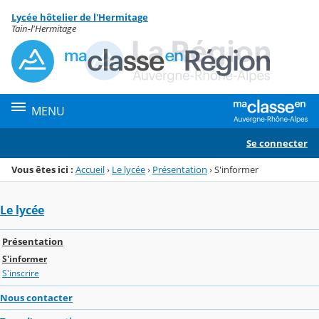
Panneau de gestion des cookies
Lycée hôtelier de l'Hermitage
Menu de la rubrique
Contenu
Tain-l'Hermitage
MENU
Se connecter
Vous êtes ici :
Accueil
›
Le lycée
›
Présentation
›
S'informer
Le lycée
Présentation
S'informer
S'inscrire
Nous contacter