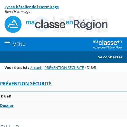
Panneau de gestion des cookies
Lycée hôtelier de l'Hermitage
Menu de la rubrique
Contenu
Tain-l'Hermitage
MENU
Se connecter
Vous êtes ici :
Accueil
›
PRÉVENTION SÉCURITÉ
›
DUeR
PRÉVENTION SÉCURITÉ
DUeR
Dossier