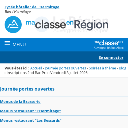
Panneau de gestion des cookies
Lycée hôtelier de l'Hermitage
Menu de la rubrique
Contenu
Tain-l'Hermitage
MENU
Se connecter
Vous êtes ici :
Accueil
›
Journée portes ouvertes
›
Soirées à thème
›
Blog
›
Inscriptions 2nd Bac Pro : Vendredi 3 juillet 2026
Journée portes ouvertes
Menus de la Brasserie
Menus restaurant "L'Hermitage"
Menus restaurant "Les Bessards"