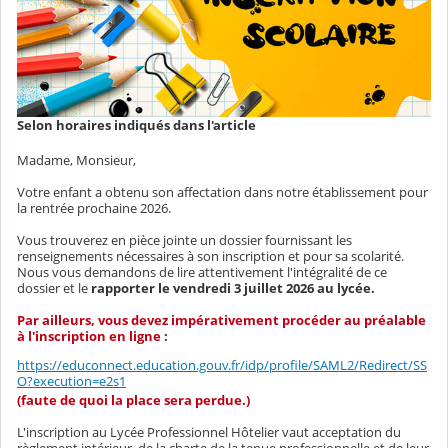
Selon horaires indiqués dans l'article
Madame, Monsieur,
Votre enfant a obtenu son affectation dans notre établissement pour
la rentrée prochaine 2026.
Vous trouverez en pièce jointe un dossier fournissant les
renseignements nécessaires à son inscription et pour sa scolarité.
Nous vous demandons de lire attentivement l'intégralité de ce
dossier et le
rapporter le vendredi 3 juillet 2026 au lycée.
Par ailleurs, vous devez impérativement procéder au préalable
à l'inscription en ligne
:
https://educonnect.education.gouv.fr/idp/profile/SAML2/Redirect/SS
O?execution=e2s1
(faute de quoi la place sera perdue.)
L'inscription au Lycée Professionnel Hôtelier vaut acceptation du