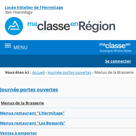
Panneau de gestion des cookies
Lycée hôtelier de l'Hermitage
Menu de la rubrique
Contenu
Tain-l'Hermitage
MENU
Se connecter
Vous êtes ici :
Accueil
›
Journée portes ouvertes
›
Menus de la Brasserie
Journée portes ouvertes
Menus de la Brasserie
Menus restaurant "L'Hermitage"
Menus restaurant "Les Bessards"
Ventes à emporter