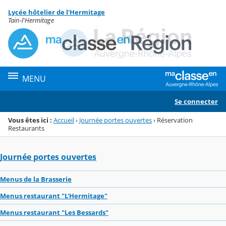
Panneau de gestion des cookies
Lycée hôtelier de l'Hermitage
Menu de la rubrique
Contenu
Tain-l'Hermitage
MENU
Se connecter
Vous êtes ici :
Accueil
›
Journée portes ouvertes
›
Réservation
Restaurants
Journée portes ouvertes
Menus de la Brasserie
Menus restaurant "L'Hermitage"
Menus restaurant "Les Bessards"