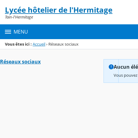
Panneau de gestion des cookies
Lycée hôtelier de l'Hermitage
Menu de la rubrique
Contenu
Tain-l'Hermitage
MENU
Vous êtes ici :
Accueil
›
Réseaux sociaux
Réseaux sociaux
Aucun élém
Vous pouvez 