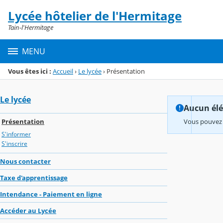
Panneau de gestion des cookies
Lycée hôtelier de l'Hermitage
Menu de la rubrique
Contenu
Tain-l'Hermitage
MENU
Vous êtes ici :
Accueil
›
Le lycée
›
Présentation
Le lycée
Aucun élém
Présentation
Vous pouvez 
S'informer
S'inscrire
Nous contacter
Taxe d'apprentissage
Intendance - Paiement en ligne
Accéder au Lycée