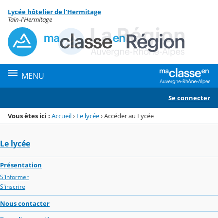
Panneau de gestion des cookies
Lycée hôtelier de l'Hermitage
Menu de la rubrique
Contenu
Tain-l'Hermitage
MENU
Se connecter
Vous êtes ici :
Accueil
›
Le lycée
›
Accéder au Lycée
Le lycée
Présentation
S'informer
S'inscrire
Nous contacter