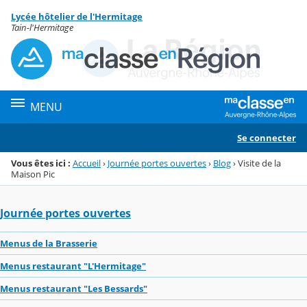
Panneau de gestion des cookies
Lycée hôtelier de l'Hermitage
Menu de la rubrique
Contenu
Tain-l'Hermitage
MENU
Se connecter
Vous êtes ici :
Accueil
›
Journée portes ouvertes
›
Blog
›
Visite de la
Maison Pic
Journée portes ouvertes
Menus de la Brasserie
Menus restaurant "L'Hermitage"
Menus restaurant "Les Bessards"