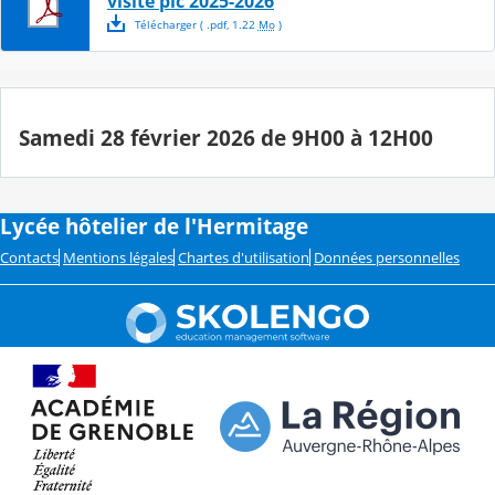
visite pic 2025-2026
Télécharger
( .
pdf
,
1.22
Mo
)
Samedi 28 février 2026 de 9H00 à 12H00
Lycée hôtelier de l'Hermitage
Contacts
Mentions légales
Chartes d'utilisation
Données personnelles